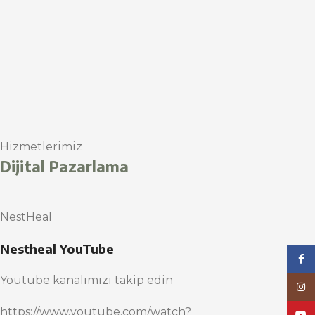
Hizmetlerimiz
Dijital Pazarlama
NestHeal
Nestheal YouTube
Face
Youtube kanalımızı takip edin
Inst
https://www.youtube.com/watch?