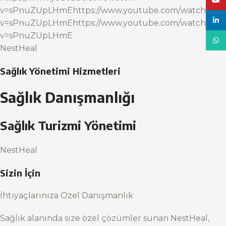
YouT
v=sPnuZUpLHmEhttps://www.youtube.com/watch?
linke
v=sPnuZUpLHmEhttps://www.youtube.com/watch?
v=sPnuZUpLHmE
What
NestHeal
Sağlık Yönetimi Hizmetleri
Sağlık Danışmanlığı
Sağlık Turizmi Yönetimi
NestHeal
Sizin İçin
İhtiyaçlarınıza Özel Danışmanlık
Sağlık alanında size özel çözümler sunan NestHeal,